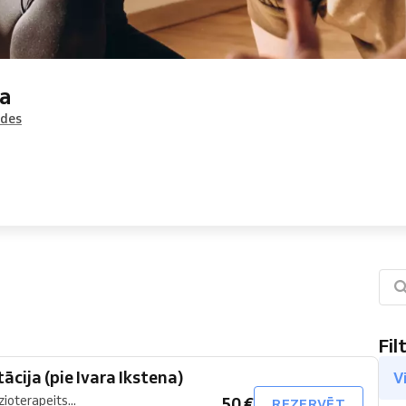
ja
ādes
Fil
ācija (pie Ivara Ikstena)
V
ioterapeits...
50 €
REZERVĒT