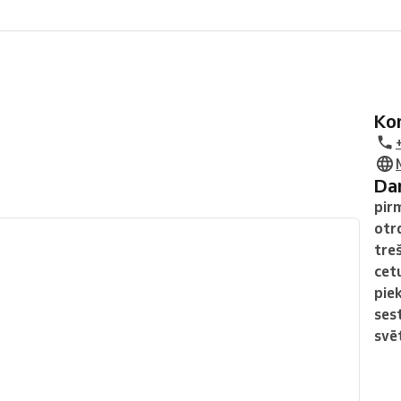
K
D
pir
otr
tre
cet
pie
ses
svē