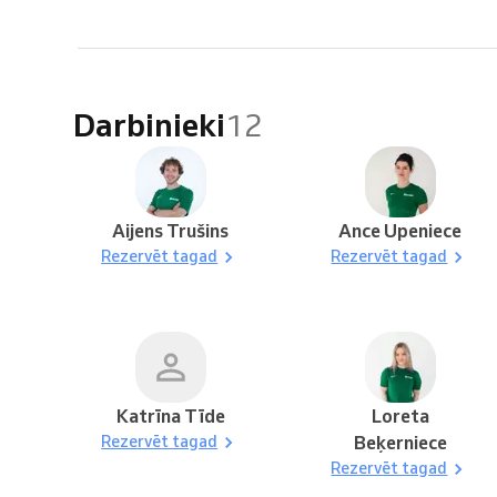
Darbinieki
12
Aijens Trušins
Ance Upeniece
Rezervēt tagad
Rezervēt tagad
Katrīna Tīde
Loreta
Rezervēt tagad
Beķerniece
Rezervēt tagad