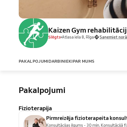
Kaizen Gym rehabilitāci
Slēgts
Atlasa iela 8, Rīga
Saņemiet nor
PAKALPOJUMI
DARBINIEKI
PAR MUMS
Pakalpojumi
Fizioterapija
Pirmreizēja fizioterapeita konsult
Konsultācijas ilgums - 30 min. Konsultācijā fiz