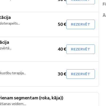
F
Ā
tācija
ioterapeits...
50 €
REZERVĒT
ācija
zvērtē...
40 €
REZERVĒT
ustību terapija...
30 €
REZERVĒT
vienam segmentam (roka, kāja))
ēšanas veidiem....