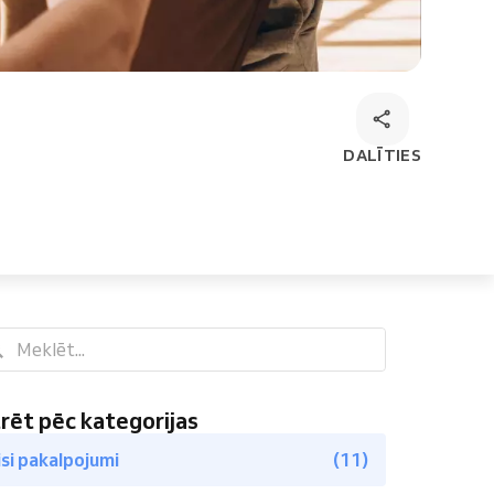
DALĪTIES
trēt pēc kategorijas
isi pakalpojumi
(11)