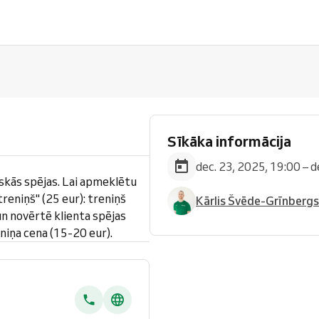
Sīkāka informācija
dec. 23, 2025, 19:00 – d
iskās spējas. Lai apmeklētu
treniņš" (25 eur): treniņš
Kārlis Švēde-Grīnbergs
un novērtē klienta spējas
eniņa cena (15-20 eur).