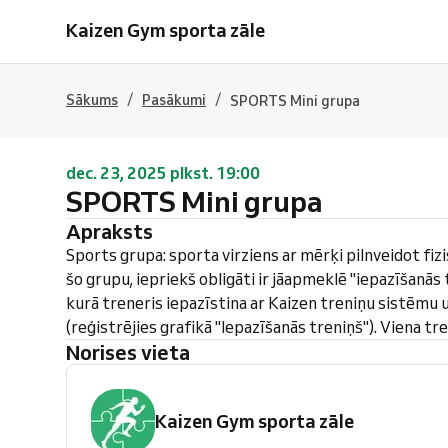
Kaizen Gym sporta zāle
/
/
Sākums
Pasākumi
SPORTS Mini grupa
dec. 23, 2025 plkst. 19:00
SPORTS Mini grupa
Apraksts
Sports grupa: sporta virziens ar mērķi pilnveidot fiz
šo grupu, iepriekš obligāti ir jāapmeklē "iepazīšanās 
kurā treneris iepazīstina ar Kaizen treniņu sistēmu 
(reģistrējies grafikā "Iepazīšanās treniņš"). Viena tr
Norises vieta
Kaizen Gym sporta zāle