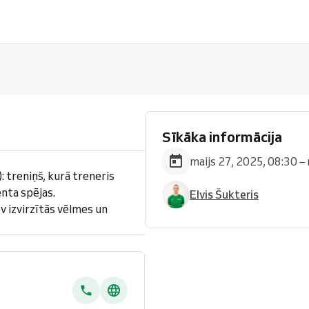
Sīkāka informācija
maijs 27, 2025, 08:30 –
: treniņš, kurā treneris
enta spējas.
Elvis Šukteris
ev izvirzītās vēlmes un