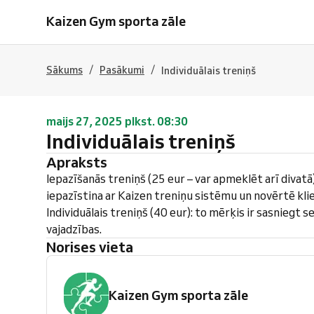
Kaizen Gym sporta zāle
/
/
Sākums
Pasākumi
Individuālais treniņš
maijs 27, 2025 plkst. 08:30
Individuālais treniņš
Apraksts
Iepazīšanās treniņš (25 eur – var apmeklēt arī divatā)
iepazīstina ar Kaizen treniņu sistēmu un novērtē kli
Individuālais treniņš (40 eur): to mērķis ir sasniegt s
vajadzības.
Norises vieta
Kaizen Gym sporta zāle