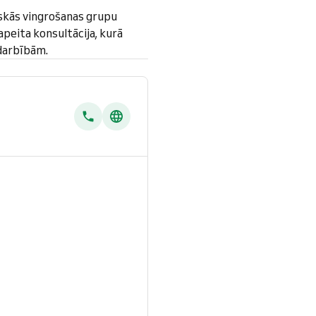
skās vingrošanas grupu
peita konsultācija, kurā
odarbībām.