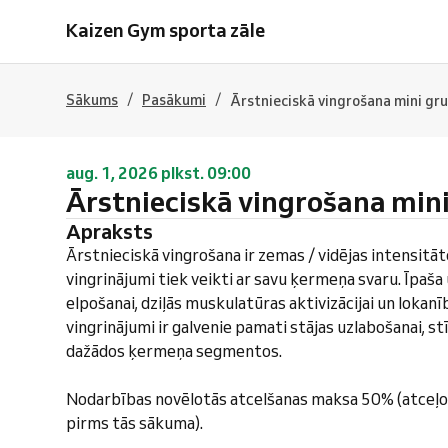
Kaizen Gym sporta zāle
/
/
Sākums
Pasākumi
Ārstnieciskā vingrošana mini gr
aug. 1, 2026 plkst. 09:00
Ārstnieciskā vingrošana min
Apraksts
Ārstnieciskā vingrošana ir zemas / vidējas intensitā
vingrinājumi tiek veikti ar savu ķermeņa svaru. Īpaš
elpošanai, dziļās muskulatūras aktivizācijai un lokanī
vingrinājumi ir galvenie pamati stājas uzlabošanai, s
dažādos ķermeņa segmentos.
Nodarbības novēlotās atcelšanas maksa 50% (atceļo
pirms tās sākuma).