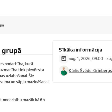
upā
i grupā
Sīkāka informācija
aug. 1, 2026, 09:00 – au
tes nodarbība, kurā
a uzmanība tiek pievērsta
Kārlis Švēde-Grīnbergs
bas uzlabošanai. Šie
tīvuma un sāpju mazināšanai
t nodarbību mazāk kā 6h