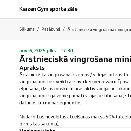
Kaizen Gym sporta zāle
/
/
Sākums
Pasākumi
Ārstnieciskā vingrošana mini gr
nov. 6, 2025 plkst. 17:30
Ārstnieciskā vingrošana min
Apraksts
Ārstnieciskā vingrošana ir zemas / vidējas intensitā
vingrinājumi tiek veikti ar savu ķermeņa svaru. Īpaš
elpošanai, dziļās muskulatūras aktivizācijai un lokanī
vingrinājumi ir galvenie pamati stājas uzlabošanai, s
dažādos ķermeņa segmentos.
Nodarbības novēlotās atcelšanas maksa 50% (atceļo
pirms tās sākuma),