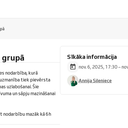
upā
i grupā
Sīkāka informācija
nov. 6, 2025, 17:30 – no
tes nodarbība, kurā
a uzmanība tiek pievērsta
Annija Sileniece
bas uzlabošanai. Šie
tīvuma un sāpju mazināšanai
t nodarbību mazāk kā 6h