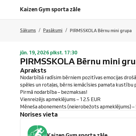
Kaizen Gym sporta zāle
/
/
Sākums
Pasākumi
PIRMSSKOLA Bērnu mini grupa
jūn. 19, 2026 plkst. 17:30
PIRMSSKOLA Bērnu mini gr
Apraksts
Nodarbībā radīsim bērniem pozitīvas emocijas drošā
spēles un rotaļas, bērns iemācīsies pamata kustību
Pirmā nodarbība – bezmaksas!
Vienreizējs apmeklējums – 12.5 EUR
Mēneša abonements (neierobežots apmeklējums) –
Norises vieta
Kaizen Gym sporta zāle