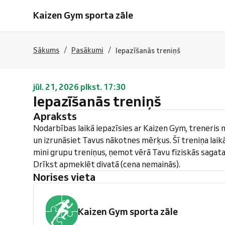
Kaizen Gym sporta zāle
/
/
Sākums
Pasākumi
Iepazīšanās treniņš
jūl. 21, 2026 plkst. 17:30
Iepazīšanās treniņš
Apraksts
Nodarbības laikā iepazīsies ar Kaizen Gym, treneris 
un izrunāsiet Tavus nākotnes mērķus. Šī treniņa laik
mini grupu treniņus, ņemot vērā Tavu fiziskās sagata
Drīkst apmeklēt divatā (cena nemainās).
Norises vieta
Kaizen Gym sporta zāle