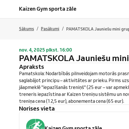
Kaizen Gym sporta zāle
/
/
Sākums
Pasākumi
PAMATSKOLA Jauniešu mini gru
nov. 4, 2025 plkst. 16:00
PAMATSKOLA Jauniešu mini
Apraksts
Pamatskola: Nodarbībās pilnveidojam motorās pras
saglabājot principu – aktivitātes ar prieku. Pirms u
jāapmeklē "iepazīšanās treniņš" (25 eur – var apmeklē
treneris iepazīstina ar Kaizen treniņu sistēmu un no
treniņa cena (12,5 eur), abonementa cena (65 eur).
Norises vieta
Kaizen Gym sporta zāle