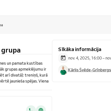
pa
 grupa
Sīkāka informācija
nov. 4, 2025, 16:00 – no
mes un pamata kustības
zsāk grupas apmeklējumu ir
Kārlis Švēde-Grīnbergs
t arī divatā): treniņš, kurā
vērtē jaunieša spējas. Viena