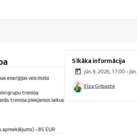
pa
Sīkāka informācija
jūn. 9, 2026, 17:00 – jūn
nas enerģijas veicinoša
Elza Gribuste
ini grupu treniņa
anās treniņa pieejamos laikus
s apmeklējums) – 85 EUR