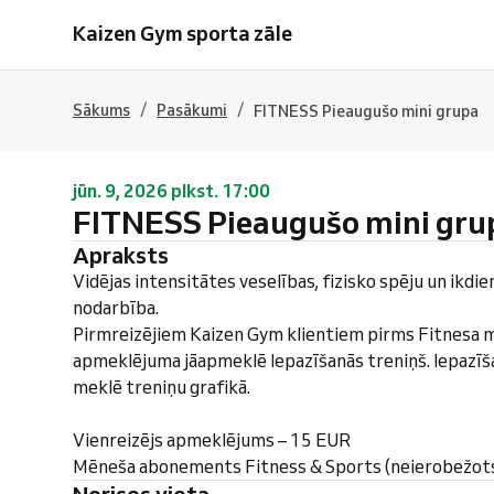
Kaizen Gym sporta zāle
/
/
Sākums
Pasākumi
FITNESS Pieaugušo mini grupa
jūn. 9, 2026 plkst. 17:00
FITNESS Pieaugušo mini gru
Apraksts
Vidējas intensitātes veselības, fizisko spēju un ikdie
nodarbība.
Pirmreizējiem Kaizen Gym klientiem pirms Fitnesa m
apmeklējuma jāapmeklē Iepazīšanās treniņš. Iepazīš
meklē treniņu grafikā.
Vienreizējs apmeklējums – 15 EUR
Mēneša abonements Fitness & Sports (neierobežot