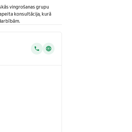
skās vingrošanas grupu
peita konsultācija, kurā
odarbībām.