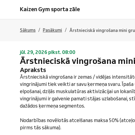
Kaizen Gym sporta zāle
/
/
Sākums
Pasākumi
Ārstnieciskā vingrošana mini gr
jūl. 29, 2026 plkst. 08:00
Ārstnieciskā vingrošana min
Apraksts
Ārstnieciskā vingrošana ir zemas / vidējas intensitā
vingrinājumi tiek veikti ar savu ķermeņa svaru. Īpaš
elpošanai, dziļās muskulatūras aktivizācijai un lokanī
vingrinājumi ir galvenie pamati stājas uzlabošanai, s
dažādos ķermeņa segmentos.
Nodarbības novēlotās atcelšanas maksa 50% (atceļo
pirms tās sākuma).