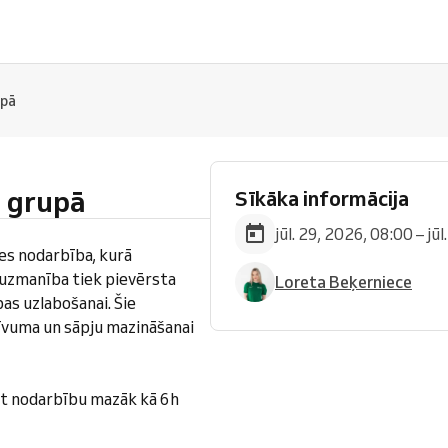
upā
i grupā
Sīkāka informācija
jūl. 29, 2026, 08:00 – jū
tes nodarbība, kurā
a uzmanība tiek pievērsta
Loreta Beķerniece
bas uzlabošanai. Šie
tīvuma un sāpju mazināšanai
t nodarbību mazāk kā 6h