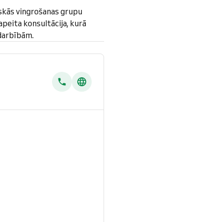
skās vingrošanas grupu
peita konsultācija, kurā
odarbībām.