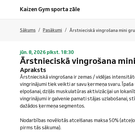
Kaizen Gym sporta zāle
/
/
Sākums
Pasākumi
Ārstnieciskā vingrošana mini gr
jūn. 8, 2026 plkst. 18:30
Ārstnieciskā vingrošana min
Apraksts
Ārstnieciskā vingrošana ir zemas / vidējas intensitā
vingrinājumi tiek veikti ar savu ķermeņa svaru. Īpaš
elpošanai, dziļās muskulatūras aktivizācijai un lokanī
vingrinājumi ir galvenie pamati stājas uzlabošanai, s
dažādos ķermeņa segmentos.
Nodarbības novēlotās atcelšanas maksa 50% (atceļo
pirms tās sākuma).