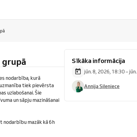
upā
i grupā
Sīkāka informācija
jūn. 8, 2026, 18:30 – jūn
tes nodarbība, kurā
a uzmanība tiek pievērsta
Annija Sileniece
bas uzlabošanai. Šie
tīvuma un sāpju mazināšanai
t nodarbību mazāk kā 6h