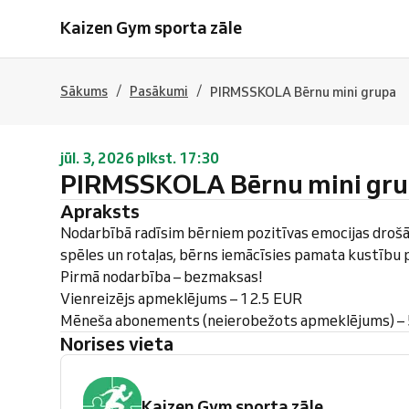
Kaizen Gym sporta zāle
/
/
Sākums
Pasākumi
PIRMSSKOLA Bērnu mini grupa
jūl. 3, 2026 plkst. 17:30
PIRMSSKOLA Bērnu mini gr
Apraksts
Nodarbībā radīsim bērniem pozitīvas emocijas drošā
spēles un rotaļas, bērns iemācīsies pamata kustību
Pirmā nodarbība – bezmaksas!
Vienreizējs apmeklējums – 12.5 EUR
Mēneša abonements (neierobežots apmeklējums) –
Norises vieta
Kaizen Gym sporta zāle