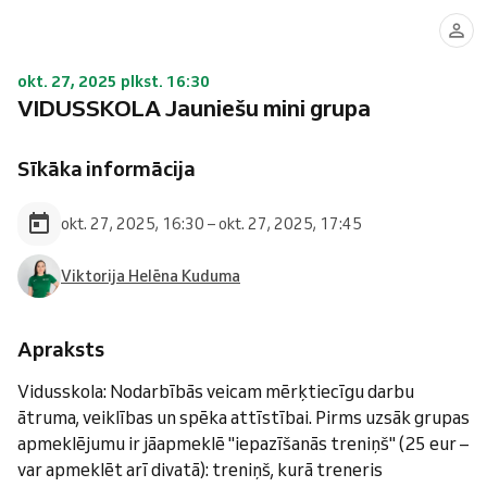
okt. 27, 2025 plkst. 16:30
VIDUSSKOLA Jauniešu mini grupa
Sīkāka informācija
okt. 27, 2025, 16:30 – okt. 27, 2025, 17:45
Viktorija Helēna Kuduma
Apraksts
Vidusskola: Nodarbībās veicam mērķtiecīgu darbu
ātruma, veiklības un spēka attīstībai. Pirms uzsāk grupas
apmeklējumu ir jāapmeklē "iepazīšanās treniņš" (25 eur –
var apmeklēt arī divatā): treniņš, kurā treneris