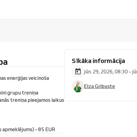
pa
Sīkāka informācija
jūn. 29, 2026, 08:30 – j
nas enerģijas veicinoša
Elza Gribuste
ini grupu treniņa
anās treniņa pieejamos laikus
s apmeklējums) – 85 EUR