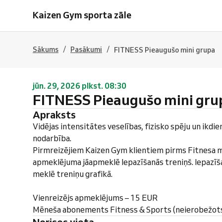
Kaizen Gym sporta zāle
/
/
Sākums
Pasākumi
FITNESS Pieaugušo mini grupa
jūn. 29, 2026 plkst. 08:30
FITNESS Pieaugušo mini gru
Apraksts
Vidējas intensitātes veselības, fizisko spēju un ikdie
nodarbība.
Pirmreizējiem Kaizen Gym klientiem pirms Fitnesa m
apmeklējuma jāapmeklē Iepazīšanās treniņš. Iepazīš
meklē treniņu grafikā.
Vienreizējs apmeklējums – 15 EUR
Mēneša abonements Fitness & Sports (neierobežot