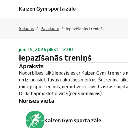
Kaizen Gym sporta zāle
/
/
Sākums
Pasākumi
Iepazīšanās treniņš
jūn. 15, 2026 plkst. 12:00
Iepazīšanās treniņš
Apraksts
Nodarbības laikā iepazīsies ar Kaizen Gym, treneris 
un izrunāsiet Tavus nākotnes mērķus. Šī treniņa laik
mini grupu treniņus, ņemot vērā Tavu fiziskās sagata
Drīkst apmeklēt divatā (cena nemainās).
Norises vieta
Kaizen Gym sporta zāle