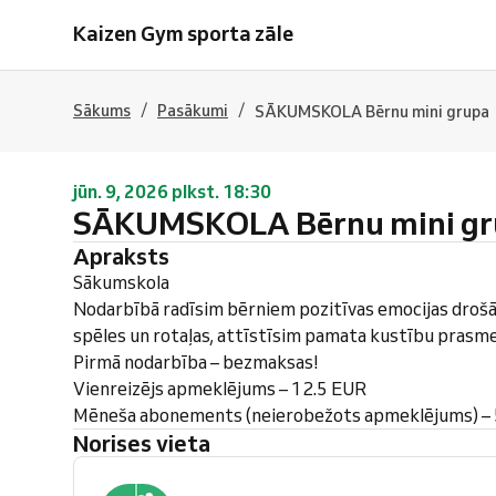
Kaizen Gym sporta zāle
/
/
Sākums
Pasākumi
SĀKUMSKOLA Bērnu mini grupa
jūn. 9, 2026 plkst. 18:30
SĀKUMSKOLA Bērnu mini gr
Apraksts
Sākumskola
Nodarbībā radīsim bērniem pozitīvas emocijas drošā
spēles un rotaļas, attīstīsim pamata kustību prasme
Pirmā nodarbība – bezmaksas!
Vienreizējs apmeklējums – 12.5 EUR
Mēneša abonements (neierobežots apmeklējums) –
Norises vieta