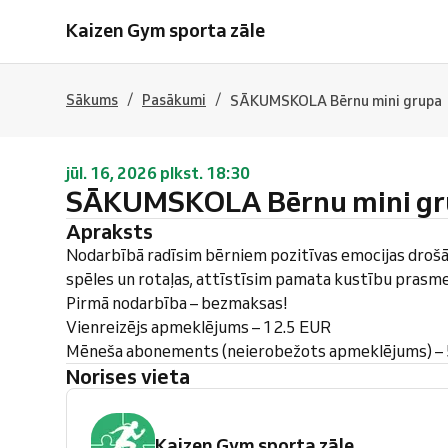
Kaizen Gym sporta zāle
/
/
Sākums
Pasākumi
SĀKUMSKOLA Bērnu mini grupa
jūl. 16, 2026 plkst. 18:30
SĀKUMSKOLA Bērnu mini gr
Apraksts
Nodarbībā radīsim bērniem pozitīvas emocijas drošā
spēles un rotaļas, attīstīsim pamata kustību prasme
Pirmā nodarbība – bezmaksas!
Vienreizējs apmeklējums – 12.5 EUR
Mēneša abonements (neierobežots apmeklējums) –
Norises vieta
Kaizen Gym sporta zāle