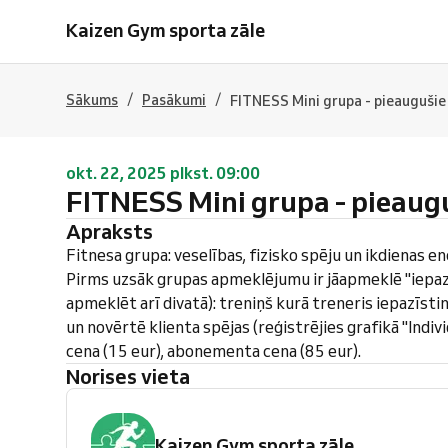
Kaizen Gym sporta zāle
/
/
Sākums
Pasākumi
FITNESS Mini grupa - pieaugušie
okt. 22, 2025 plkst. 09:00
FITNESS Mini grupa - pieaug
Apraksts
Fitnesa grupa: veselības, fizisko spēju un ikdienas ene
Pirms uzsāk grupas apmeklējumu ir jāapmeklē "iepazī
apmeklēt arī divatā): treniņš kurā treneris iepazīsti
un novērtē klienta spējas (reģistrējies grafikā "Indivi
cena (15 eur), abonementa cena (85 eur).
Norises vieta
Kaizen Gym sporta zāle