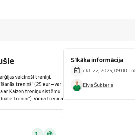
ušie
Sīkāka informācija
okt. 22, 2025, 09:00 – o
rģijas veicinoši treniņi.
šanās treniņš" (25 eur – var
Elvis Šukteris
na ar Kaizen treniņu sistēmu
duālie treniņi"). Viena treniņa