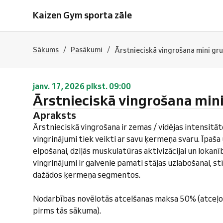
Kaizen Gym sporta zāle
/
/
Sākums
Pasākumi
Ārstnieciskā vingrošana mini gr
janv. 17, 2026 plkst. 09:00
Ārstnieciskā vingrošana min
Apraksts
Ārstnieciskā vingrošana ir zemas / vidējas intensitā
vingrinājumi tiek veikti ar savu ķermeņa svaru. Īpaš
elpošanai, dziļās muskulatūras aktivizācijai un lokanī
vingrinājumi ir galvenie pamati stājas uzlabošanai, s
dažādos ķermeņa segmentos.
Nodarbības novēlotās atcelšanas maksa 50% (atceļo
pirms tās sākuma).