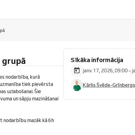
upā
i grupā
Sīkāka informācija
janv. 17, 2026, 09:00 – 
tes nodarbība, kurā
a uzmanība tiek pievērsta
Kārlis Švēde-Grīnbergs
bas uzlabošanai. Šie
tīvuma un sāpju mazināšanai
t nodarbību mazāk kā 6h