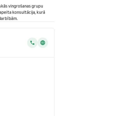
skās vingrošanas grupu
peita konsultācija, kurā
odarbībām.