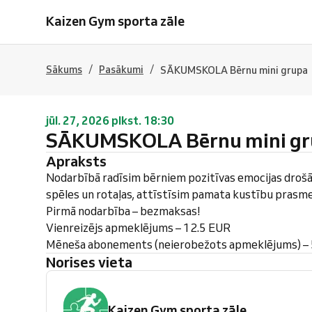
Kaizen Gym sporta zāle
/
/
Sākums
Pasākumi
SĀKUMSKOLA Bērnu mini grupa
jūl. 27, 2026 plkst. 18:30
SĀKUMSKOLA Bērnu mini gr
Apraksts
Nodarbībā radīsim bērniem pozitīvas emocijas drošā
spēles un rotaļas, attīstīsim pamata kustību prasme
Pirmā nodarbība – bezmaksas!
Vienreizējs apmeklējums – 12.5 EUR
Mēneša abonements (neierobežots apmeklējums) –
Norises vieta
Kaizen Gym sporta zāle