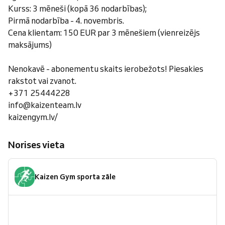
Kurss: 3 mēneši (kopā 36 nodarbības);
Pirmā nodarbība - 4. novembris.
Cena klientam: 150 EUR par 3 mēnešiem (vienreizējs
maksājums)
Nenokavē - abonementu skaits ierobežots! Piesakies
rakstot vai zvanot.
+371 25444228
info@kaizenteam.lv
kaizengym.lv/
Norises vieta
Kaizen Gym sporta zāle