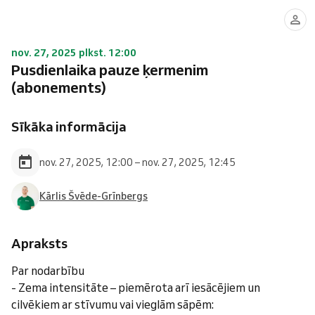
nov. 27, 2025 plkst. 12:00
Pusdienlaika pauze ķermenim
(abonements)
Sīkāka informācija
nov. 27, 2025, 12:00 – nov. 27, 2025, 12:45
Kārlis Švēde-Grīnbergs
Apraksts
Par nodarbību
- Zema intensitāte – piemērota arī iesācējiem un
cilvēkiem ar stīvumu vai vieglām sāpēm: