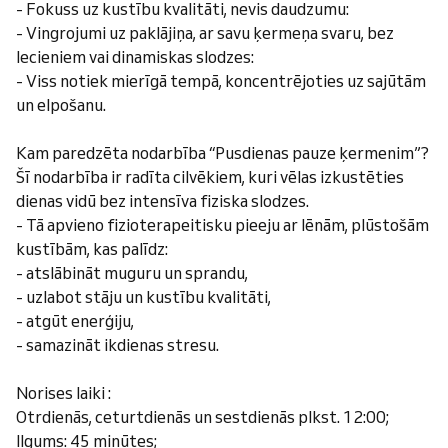
- Fokuss uz kustību kvalitāti, nevis daudzumu:
- Vingrojumi uz paklājiņa, ar savu ķermeņa svaru, bez
lecieniem vai dinamiskas slodzes:
- Viss notiek mierīgā tempā, koncentrējoties uz sajūtām
un elpošanu.
Kam paredzēta nodarbība “Pusdienas pauze ķermenim”?
Šī nodarbība ir radīta cilvēkiem, kuri vēlas izkustēties
dienas vidū bez intensīva fiziska slodzes.
- Tā apvieno fizioterapeitisku pieeju ar lēnām, plūstošām
kustībām, kas palīdz:
- atslābināt muguru un sprandu,
- uzlabot stāju un kustību kvalitāti,
- atgūt enerģiju,
- samazināt ikdienas stresu.
Norises laiki :
Otrdienās, ceturtdienās un sestdienās plkst. 12:00;
Ilgums: 45 minūtes;