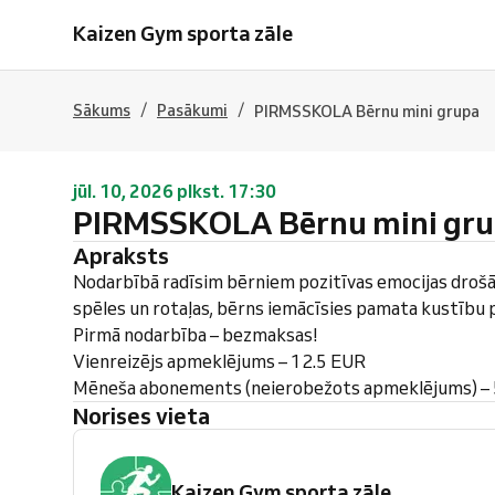
Kaizen Gym sporta zāle
/
/
Sākums
Pasākumi
PIRMSSKOLA Bērnu mini grupa
jūl. 10, 2026 plkst. 17:30
PIRMSSKOLA Bērnu mini gr
Apraksts
Nodarbībā radīsim bērniem pozitīvas emocijas drošā
spēles un rotaļas, bērns iemācīsies pamata kustību
Pirmā nodarbība – bezmaksas!
Vienreizējs apmeklējums – 12.5 EUR
Mēneša abonements (neierobežots apmeklējums) –
Norises vieta
Kaizen Gym sporta zāle