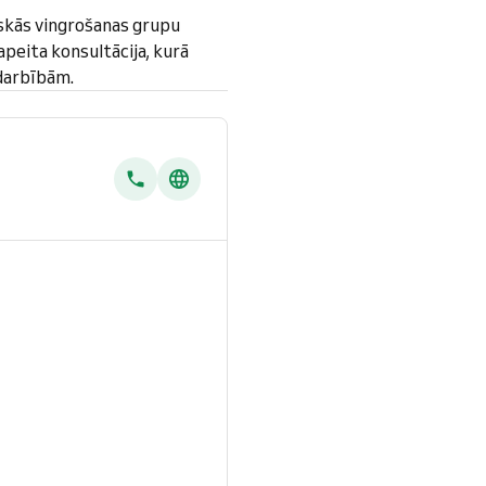
skās vingrošanas grupu
peita konsultācija, kurā
odarbībām.