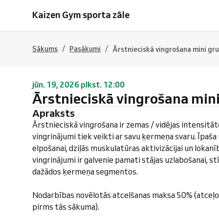
Kaizen Gym sporta zāle
/
/
Sākums
Pasākumi
Ārstnieciskā vingrošana mini gr
jūn. 19, 2026 plkst. 12:00
Ārstnieciskā vingrošana min
Apraksts
Ārstnieciskā vingrošana ir zemas / vidējas intensitā
vingrinājumi tiek veikti ar savu ķermeņa svaru. Īpaš
elpošanai, dziļās muskulatūras aktivizācijai un lokanī
vingrinājumi ir galvenie pamati stājas uzlabošanai, s
dažādos ķermeņa segmentos.
Nodarbības novēlotās atcelšanas maksa 50% (atceļo
pirms tās sākuma).