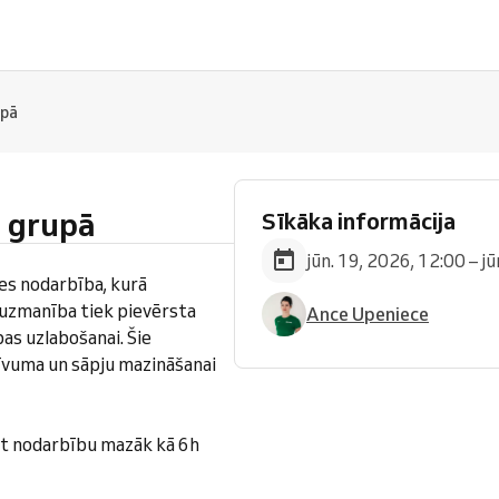
upā
i grupā
Sīkāka informācija
jūn. 19, 2026, 12:00 – j
tes nodarbība, kurā
a uzmanība tiek pievērsta
Ance Upeniece
bas uzlabošanai. Šie
tīvuma un sāpju mazināšanai
t nodarbību mazāk kā 6h