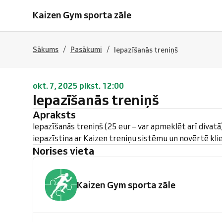
Kaizen Gym sporta zāle
/
/
Sākums
Pasākumi
Iepazīšanās treniņš
okt. 7, 2025 plkst. 12:00
Iepazīšanās treniņš
Apraksts
Iepazīšanās treniņš (25 eur – var apmeklēt arī divatā)
iepazīstina ar Kaizen treniņu sistēmu un novērtē kli
Norises vieta
Kaizen Gym sporta zāle