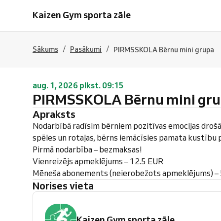
Kaizen Gym sporta zāle
/
/
Sākums
Pasākumi
PIRMSSKOLA Bērnu mini grupa
aug. 1, 2026 plkst. 09:15
PIRMSSKOLA Bērnu mini gr
Apraksts
Nodarbībā radīsim bērniem pozitīvas emocijas drošā
spēles un rotaļas, bērns iemācīsies pamata kustību
Pirmā nodarbība – bezmaksas!
Vienreizējs apmeklējums – 12.5 EUR
Mēneša abonements (neierobežots apmeklējums) –
Norises vieta
Kaizen Gym sporta zāle