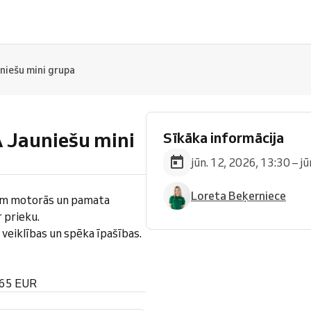
ešu mini grupa
auniešu mini
Sīkāka informācija
jūn. 12, 2026, 13:30 – j
Loreta Beķerniece
im motorās un pamata
 prieku.
veiklības un spēka īpašības.
 65 EUR