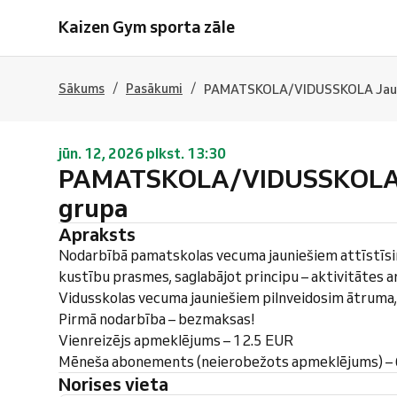
Kaizen Gym sporta zāle
/
/
Sākums
Pasākumi
PAMATSKOLA/VIDUSSKOLA Jauni
jūn. 12, 2026 plkst. 13:30
PAMATSKOLA/VIDUSSKOLA J
grupa
Apraksts
Nodarbībā pamatskolas vecuma jauniešiem attīstīs
kustību prasmes, saglabājot principu – aktivitātes ar
Vidusskolas vecuma jauniešiem pilnveidosim ātruma, 
Pirmā nodarbība – bezmaksas!
Vienreizējs apmeklējums – 12.5 EUR
Mēneša abonements (neierobežots apmeklējums) –
Norises vieta