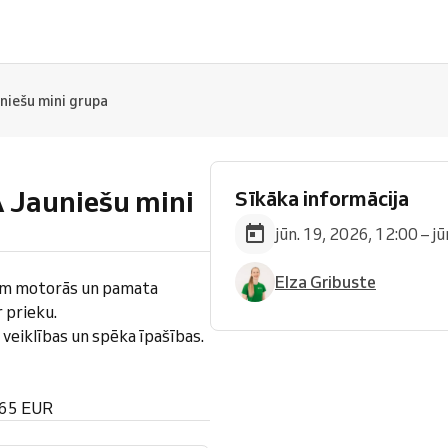
ešu mini grupa
auniešu mini
Sīkāka informācija
jūn. 19, 2026, 12:00 – j
Elza Gribuste
im motorās un pamata
 prieku.
veiklības un spēka īpašības.
 65 EUR