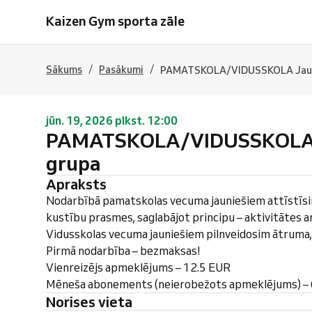
Kaizen Gym sporta zāle
/
/
Sākums
Pasākumi
PAMATSKOLA/VIDUSSKOLA Jauni
jūn. 19, 2026 plkst. 12:00
PAMATSKOLA/VIDUSSKOLA J
grupa
Apraksts
Nodarbībā pamatskolas vecuma jauniešiem attīstīs
kustību prasmes, saglabājot principu – aktivitātes ar
Vidusskolas vecuma jauniešiem pilnveidosim ātruma, 
Pirmā nodarbība – bezmaksas!
Vienreizējs apmeklējums – 12.5 EUR
Mēneša abonements (neierobežots apmeklējums) –
Norises vieta