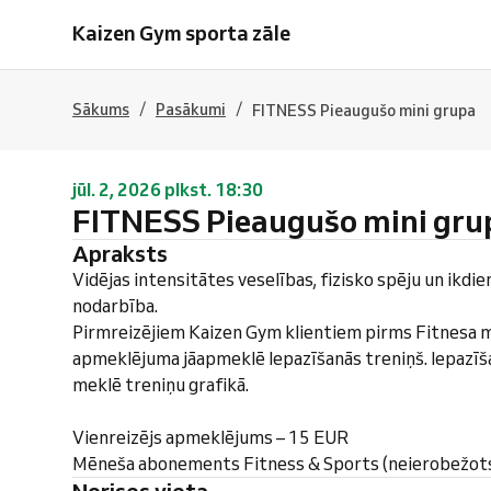
Kaizen Gym sporta zāle
/
/
Sākums
Pasākumi
FITNESS Pieaugušo mini grupa
jūl. 2, 2026 plkst. 18:30
FITNESS Pieaugušo mini gru
Apraksts
Vidējas intensitātes veselības, fizisko spēju un ikdie
nodarbība.
Pirmreizējiem Kaizen Gym klientiem pirms Fitnesa m
apmeklējuma jāapmeklē Iepazīšanās treniņš. Iepazīš
meklē treniņu grafikā.
Vienreizējs apmeklējums – 15 EUR
Mēneša abonements Fitness & Sports (neierobežot