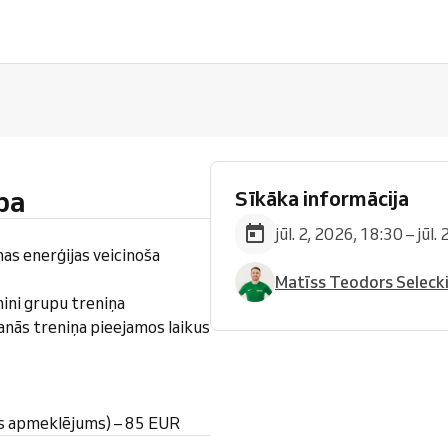
pa
Sīkāka informācija
jūl. 2, 2026, 18:30 – jūl.
nas enerģijas veicinoša
Matīss Teodors Seleck
ini grupu treniņa
anās treniņa pieejamos laikus
s apmeklējums) – 85 EUR