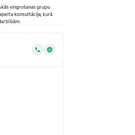
skās vingrošanas grupu
peita konsultācija, kurā
odarbībām.