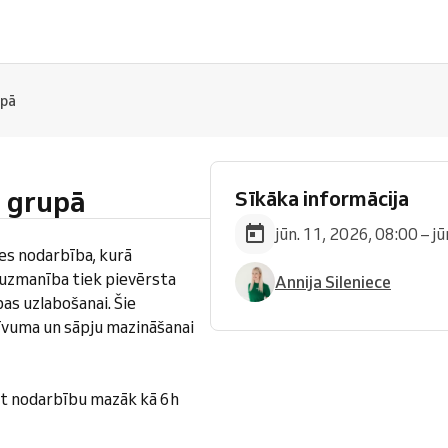
upā
i grupā
Sīkāka informācija
jūn. 11, 2026, 08:00 – j
tes nodarbība, kurā
a uzmanība tiek pievērsta
Annija Sileniece
bas uzlabošanai. Šie
tīvuma un sāpju mazināšanai
t nodarbību mazāk kā 6h