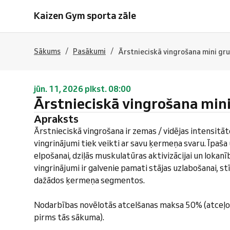
Kaizen Gym sporta zāle
/
/
Sākums
Pasākumi
Ārstnieciskā vingrošana mini gr
jūn. 11, 2026 plkst. 08:00
Ārstnieciskā vingrošana min
Apraksts
Ārstnieciskā vingrošana ir zemas / vidējas intensitā
vingrinājumi tiek veikti ar savu ķermeņa svaru. Īpaš
elpošanai, dziļās muskulatūras aktivizācijai un lokanī
vingrinājumi ir galvenie pamati stājas uzlabošanai, s
dažādos ķermeņa segmentos.
Nodarbības novēlotās atcelšanas maksa 50% (atceļo
pirms tās sākuma).