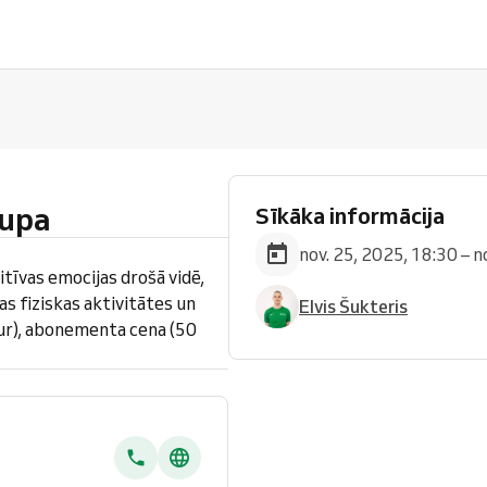
upa
Sīkāka informācija
nov. 25, 2025, 18:30 – n
tīvas emocijas drošā vidē,
s fiziskas aktivitātes un
Elvis Šukteris
ur), abonementa cena (50