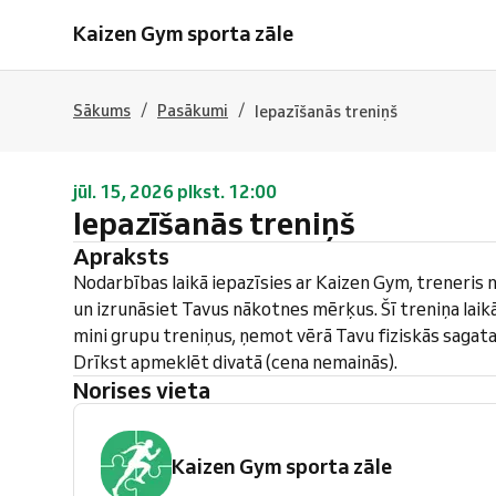
Kaizen Gym sporta zāle
/
/
Sākums
Pasākumi
Iepazīšanās treniņš
jūl. 15, 2026 plkst. 12:00
Iepazīšanās treniņš
Apraksts
Nodarbības laikā iepazīsies ar Kaizen Gym, treneris 
un izrunāsiet Tavus nākotnes mērķus. Šī treniņa laik
mini grupu treniņus, ņemot vērā Tavu fiziskās sagata
Drīkst apmeklēt divatā (cena nemainās).
Norises vieta
Kaizen Gym sporta zāle