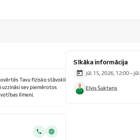
Sīkāka informācija
jūl. 15, 2026, 12:00 – jū
novērtēs Tavu fizisko stāvokli
ā uzzināsi sev piemērotos
Elvis Šukteris
votības līmeni.