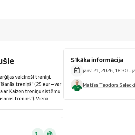
ušie
Sīkāka informācija
janv. 21, 2026, 18:30 – 
rģijas veicinoši treniņi.
šanās treniņš" (25 eur – var
Matīss Teodors Seleck
na ar Kaizen treniņu sistēmu
īšanās treniņš"). Viena