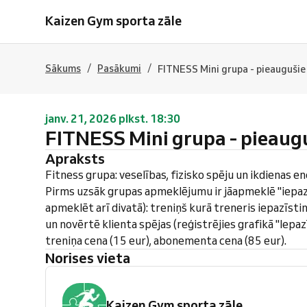
Kaizen Gym sporta zāle
/
/
Sākums
Pasākumi
FITNESS Mini grupa - pieaugušie
janv. 21, 2026 plkst. 18:30
FITNESS Mini grupa - pieaug
Apraksts
Fitness grupa: veselības, fizisko spēju un ikdienas ene
Pirms uzsāk grupas apmeklējumu ir jāapmeklē "iepazī
apmeklēt arī divatā): treniņš kurā treneris iepazīsti
un novērtē klienta spējas (reģistrējies grafikā "Iepaz
treniņa cena (15 eur), abonementa cena (85 eur).
Norises vieta
Kaizen Gym sporta zāle