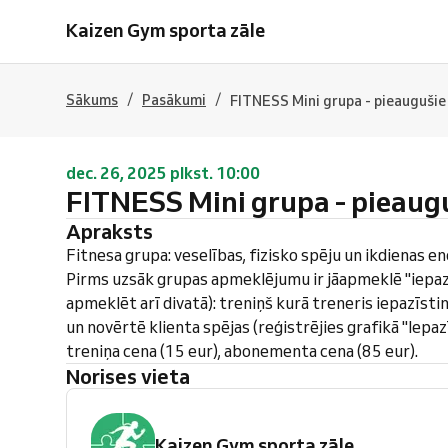
Kaizen Gym sporta zāle
/
/
Sākums
Pasākumi
FITNESS Mini grupa - pieaugušie
dec. 26, 2025 plkst. 10:00
FITNESS Mini grupa - pieaug
Apraksts
Fitnesa grupa: veselības, fizisko spēju un ikdienas ene
Pirms uzsāk grupas apmeklējumu ir jāapmeklē "iepazī
apmeklēt arī divatā): treniņš kurā treneris iepazīsti
un novērtē klienta spējas (reģistrējies grafikā "Iepaz
treniņa cena (15 eur), abonementa cena (85 eur).
Norises vieta
Kaizen Gym sporta zāle