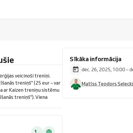
ušie
Sīkāka informācija
dec. 26, 2025, 10:00 – d
rģijas veicinoši treniņi.
šanās treniņš" (25 eur – var
Matīss Teodors Seleck
na ar Kaizen treniņu sistēmu
īšanās treniņš"). Viena